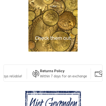
Coins
Check them out
Returns Policy
F
ways reliable!
Within 7 days for an exchange
P