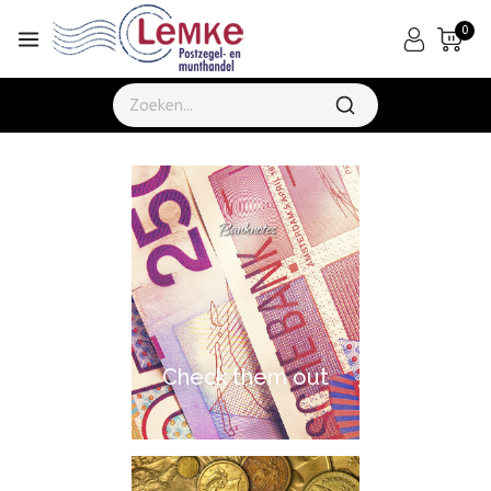
0
Banknotes
Check them out