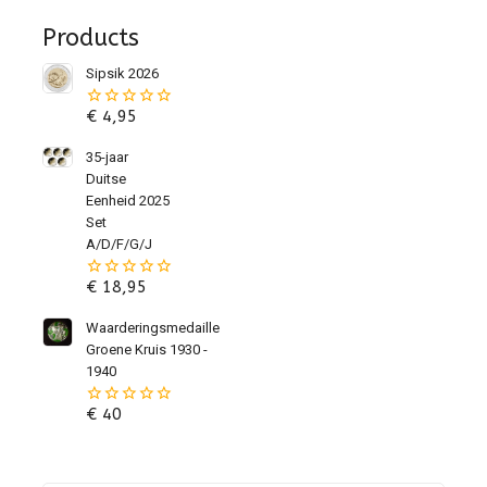
Products
Sipsik 2026
€
4,95
0
van
de
35-jaar
5
Duitse
Eenheid 2025
Set
A/D/F/G/J
€
18,95
0
van
de
Waarderingsmedaille
5
Groene Kruis 1930 -
1940
€
40
0
van
de
5