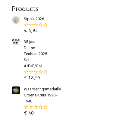
Products
Sipsik 2026
€
4,95
0
van
de
35-jaar
5
Duitse
Eenheid 2025
Set
A/D/F/G/J
€
18,95
0
van
de
Waarderingsmedaille
5
Groene Kruis 1930 -
1940
€
40
0
van
de
5