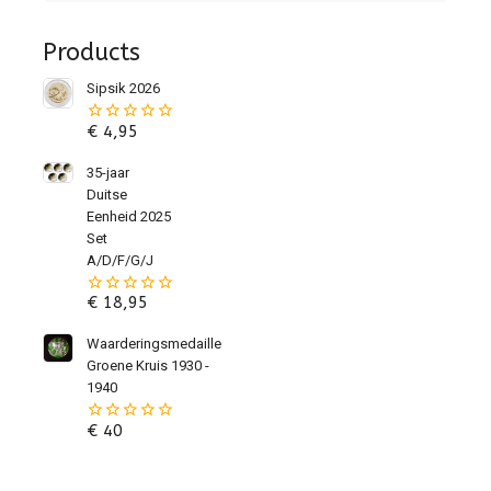
Products
Sipsik 2026
€
4,95
0
van
de
35-jaar
5
Duitse
Eenheid 2025
Set
A/D/F/G/J
€
18,95
0
van
de
Waarderingsmedaille
5
Groene Kruis 1930 -
1940
€
40
0
van
de
5