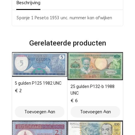
Beschrijving
Spanje 1 Peseta 1953 unc. nummer kan afwijken
Gerelateerde producten
5 gulden P125 1982 UNC
25 gulden P132-b 1988
€
2
UNC
€
6
Toevoegen Aan
Toevoegen Aan
Winkelwagen
Winkelwagen