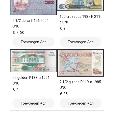
100 cruzados 1987 P 211-
2 1/2 dollar P156 2004
b UNC
UNC
€
2
€
7,50
Toevoegen Aan
Toevoegen Aan
Winkelwagen
Winkelwagen
25 gulden P138-a 1991
2 1/2 gulden P119-a 1985
UNC
UNC
€
4
€
25
Toevoegen Aan
Toevoegen Aan
Winkelwagen
Winkelwagen