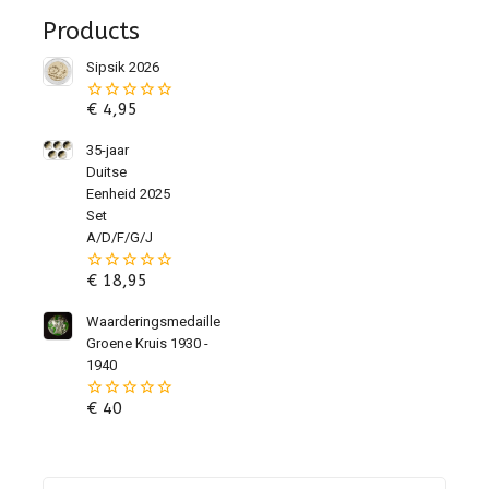
Products
Sipsik 2026
€
4,95
0
van
de
35-jaar
5
Duitse
Eenheid 2025
Set
A/D/F/G/J
€
18,95
0
van
de
Waarderingsmedaille
5
Groene Kruis 1930 -
1940
€
40
0
van
de
5