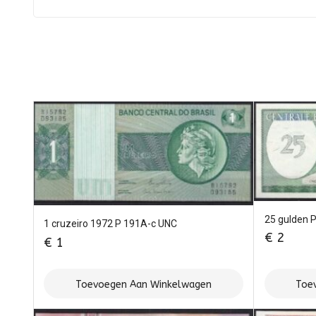
25 gulden 
1 cruzeiro 1972 P 191A-c UNC
€
2
€
1
Toevoegen Aan Winkelwagen
Toe