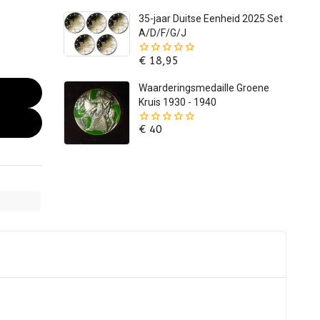
5
35-jaar Duitse Eenheid 2025 Set
A/D/F/G/J
€
18,95
0
van
de
Waarderingsmedaille Groene
5
Kruis 1930 - 1940
€
40
0
van
de
5