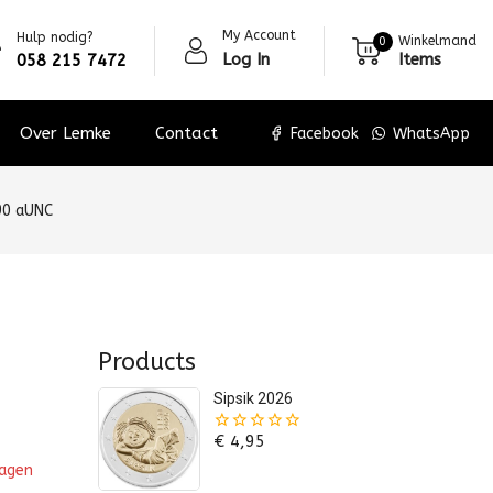
My Account
Hulp nodig?
Winkelmand
0
Log In
Items
058 215 7472
Over Lemke
Contact
Facebook
WhatsApp
90 aUNC
Products
Sipsik 2026
€
4,95
0
van
wagen
de