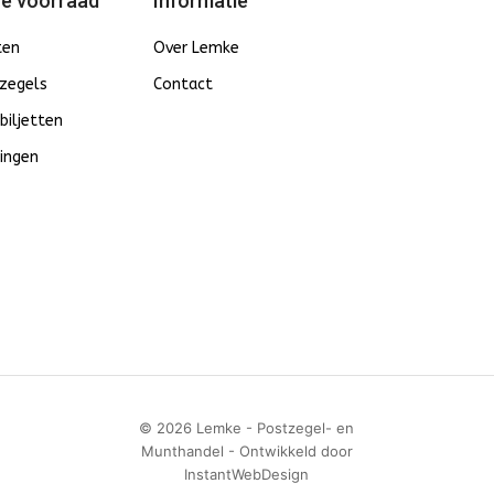
e voorraad
Informatie
ten
Over Lemke
zegels
Contact
biljetten
ingen
© 2026 Lemke - Postzegel- en
Munthandel - Ontwikkeld door
InstantWebDesign