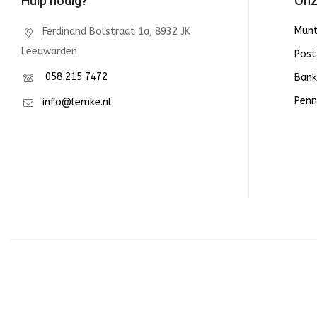
Hulp nodig?
Onz
Mun
Ferdinand Bolstraat 1a, 8932 JK
Leeuwarden
Post
058 215 7472
Bank
Penn
info@lemke.nl