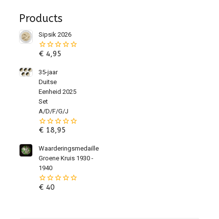
Products
Sipsik 2026
€
4,95
0
van
de
35-jaar
5
Duitse
Eenheid 2025
Set
A/D/F/G/J
€
18,95
0
van
de
Waarderingsmedaille
5
Groene Kruis 1930 -
1940
€
40
0
van
de
5