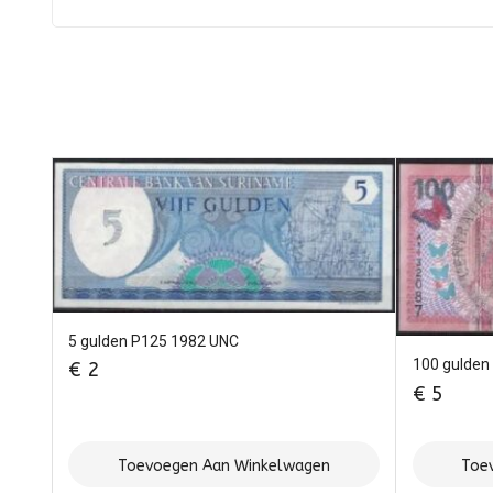
5 gulden P125 1982 UNC
100 gulden
€
2
€
5
Toevoegen Aan Winkelwagen
Toe