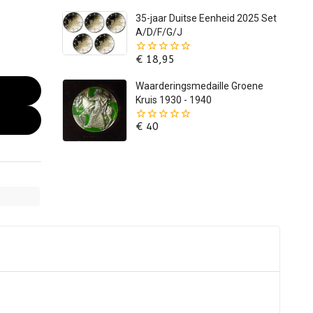
5
35-jaar Duitse Eenheid 2025 Set
A/D/F/G/J
€
18,95
0
van
de
Waarderingsmedaille Groene
5
Kruis 1930 - 1940
€
40
0
van
de
5