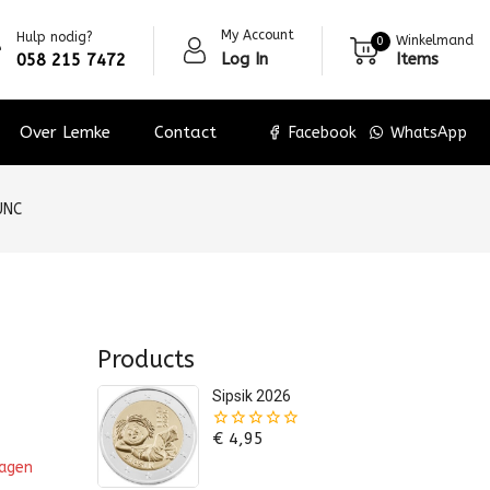
My Account
Hulp nodig?
Winkelmand
0
Log In
Items
058 215 7472
Over Lemke
Contact
Facebook
WhatsApp
UNC
Products
Sipsik 2026
€
4,95
0
van
wagen
de