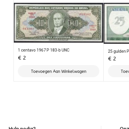
1 centavo 1967 P 183-b UNC
25 gulden 
€
2
€
2
Toevoegen Aan Winkelwagen
Toe
Hulp nodig?
Onz