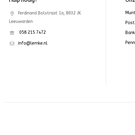
Mun
Ferdinand Bolstraat 1a, 8932 JK
Leeuwarden
Post
058 215 7472
Bank
Penn
info@lemke.nl