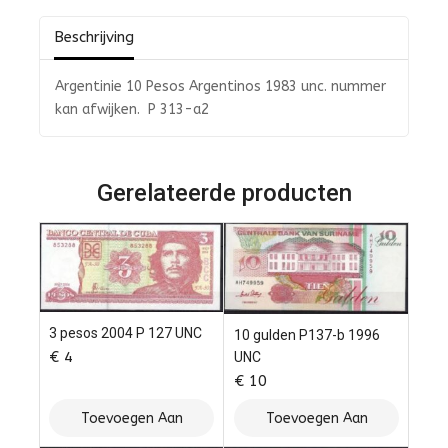
5
Beschrijving
Argentinie 10 Pesos Argentinos 1983 unc. nummer
kan afwijken. P 313-a2
Gerelateerde producten
3 pesos 2004 P 127 UNC
10 gulden P137-b 1996
€
4
UNC
€
10
Toevoegen Aan
Toevoegen Aan
Winkelwagen
Winkelwagen