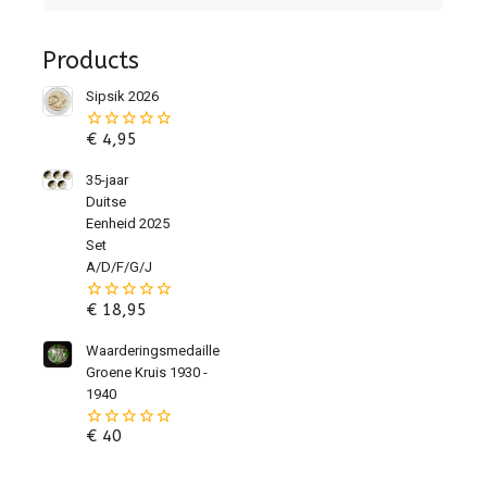
Products
Sipsik 2026
€
4,95
0
van
de
35-jaar
5
Duitse
Eenheid 2025
Set
A/D/F/G/J
€
18,95
0
van
de
Waarderingsmedaille
5
Groene Kruis 1930 -
1940
€
40
0
van
de