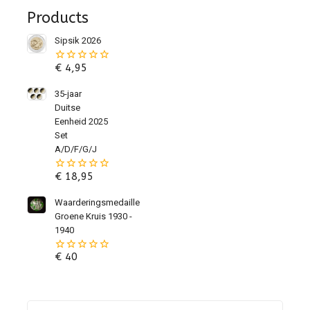
Products
Sipsik 2026
€
4,95
0
van
de
35-jaar
5
Duitse
Eenheid 2025
Set
A/D/F/G/J
€
18,95
0
van
de
Waarderingsmedaille
5
Groene Kruis 1930 -
1940
€
40
0
van
de
5