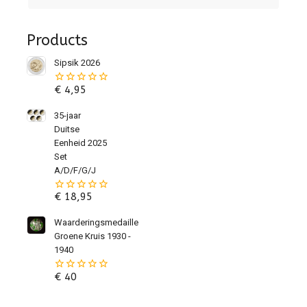
Products
Sipsik 2026
€
4,95
0
van
de
35-jaar
5
Duitse
Eenheid 2025
Set
A/D/F/G/J
€
18,95
0
van
de
Waarderingsmedaille
5
Groene Kruis 1930 -
1940
€
40
0
van
de