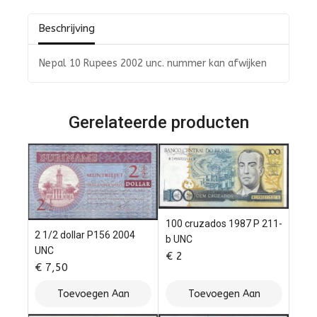
5
Beschrijving
Nepal 10 Rupees 2002 unc. nummer kan afwijken
Gerelateerde producten
100 cruzados 1987 P 211-
2 1/2 dollar P156 2004
b UNC
UNC
€
2
€
7,50
Toevoegen Aan
Toevoegen Aan
Winkelwagen
Winkelwagen