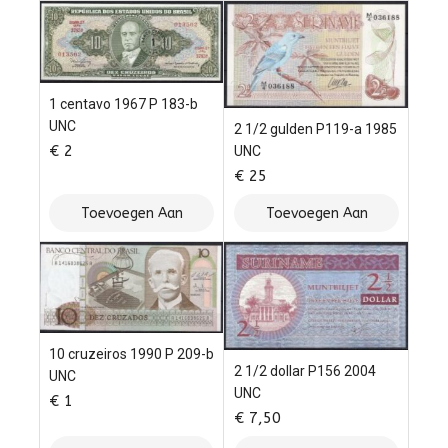
1 centavo 1967 P 183-b
UNC
2 1/2 gulden P119-a 1985
€
2
UNC
€
25
Toevoegen Aan
Toevoegen Aan
Winkelwagen
Winkelwagen
10 cruzeiros 1990 P 209-b
2 1/2 dollar P156 2004
UNC
UNC
€
1
€
7,50