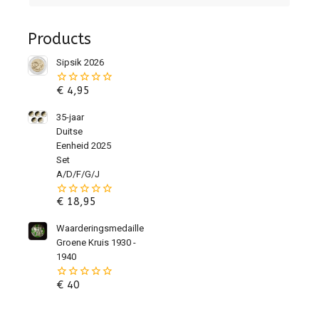
Products
Sipsik 2026
€
4,95
0
van
de
35-jaar
5
Duitse
Eenheid 2025
Set
A/D/F/G/J
€
18,95
0
van
de
Waarderingsmedaille
5
Groene Kruis 1930 -
1940
€
40
0
van
de