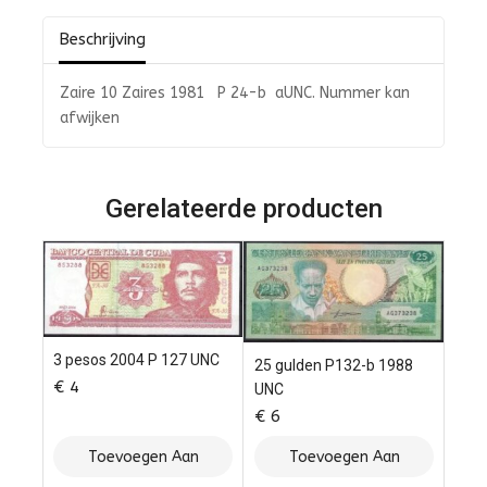
5
Beschrijving
Zaire 10 Zaires 1981 P 24-b aUNC. Nummer kan
afwijken
Gerelateerde producten
3 pesos 2004 P 127 UNC
25 gulden P132-b 1988
€
4
UNC
€
6
Toevoegen Aan
Toevoegen Aan
Winkelwagen
Winkelwagen