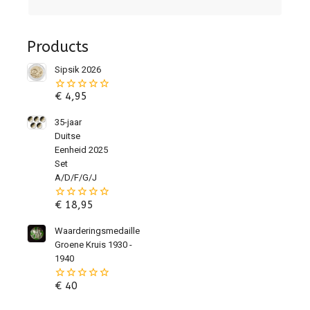
Products
Sipsik 2026
€
4,95
0
van
de
35-jaar
5
Duitse
Eenheid 2025
Set
A/D/F/G/J
€
18,95
0
van
de
Waarderingsmedaille
5
Groene Kruis 1930 -
1940
€
40
0
van
de