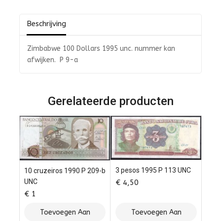
5
Beschrijving
Zimbabwe 100 Dollars 1995 unc. nummer kan
afwijken. P 9-a
Gerelateerde producten
3 pesos 1995 P 113 UNC
10 cruzeiros 1990 P 209-b
UNC
€
4,50
€
1
Toevoegen Aan
Toevoegen Aan