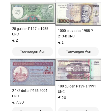
Winkelwagen
Winkelwagen
25 gulden P127-b 1985
1000 cruzados 1988 P
UNC
213-b UNC
€
2
€
1
Toevoegen Aan
Toevoegen Aan
Winkelwagen
Winkelwagen
100 gulden P139-a 1991
2 1/2 dollar P156 2004
UNC
UNC
€
20
€
7,50