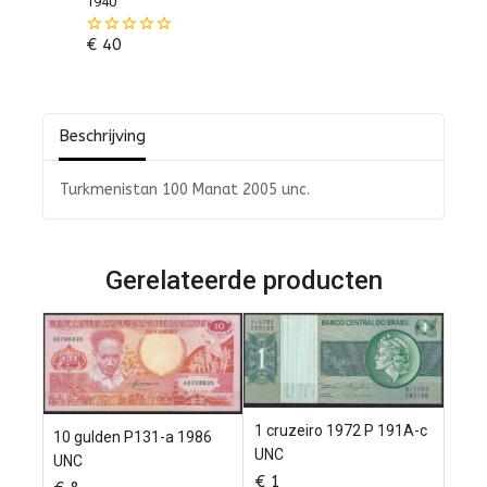
1940
€
40
0
van
de
5
Beschrijving
Turkmenistan 100 Manat 2005 unc.
Gerelateerde producten
1 cruzeiro 1972 P 191A-c
10 gulden P131-a 1986
UNC
UNC
€
1