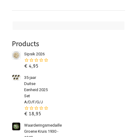
Products
Sipsik 2026
€
4,95
0
van
de
35-jaar
5
Duitse
Eenheid 2025
Set
A/D/F/G/J
€
18,95
0
van
de
Waarderingsmedaille
5
Groene Kruis 1930 -