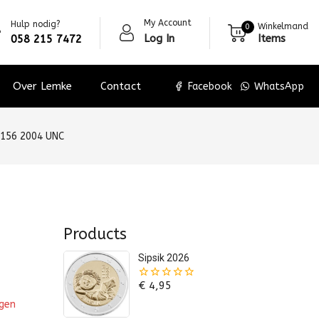
My Account
Hulp nodig?
Winkelmand
0
Log In
Items
058 215 7472
Over Lemke
Contact
Facebook
WhatsApp
P156 2004 UNC
Products
Sipsik 2026
€
4,95
0
van
agen
de