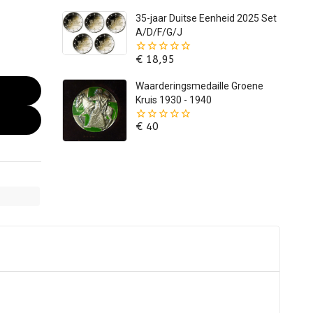
5
35-jaar Duitse Eenheid 2025 Set
A/D/F/G/J
€
18,95
0
van
de
Waarderingsmedaille Groene
5
Kruis 1930 - 1940
€
40
0
van
de
5