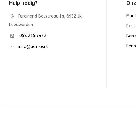
Hulp nodig?
Onz
Mun
Ferdinand Bolstraat 1a, 8932 JK
Leeuwarden
Post
058 215 7472
Bank
Penn
info@lemke.nl