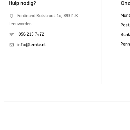
Hulp nodig?
Onz
Mun
Ferdinand Bolstraat 1a, 8932 JK
Leeuwarden
Post
058 215 7472
Bank
Penn
info@lemke.nl