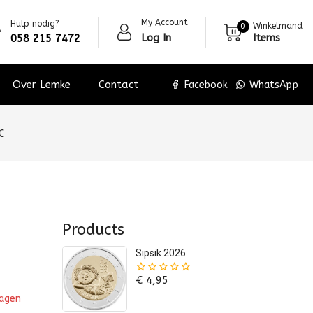
My Account
Hulp nodig?
Winkelmand
0
Log In
Items
058 215 7472
Over Lemke
Contact
Facebook
WhatsApp
C
Products
Sipsik 2026
€
4,95
0
van
wagen
de