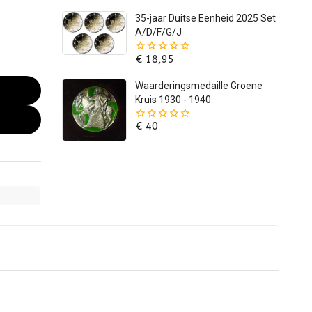
5
35-jaar Duitse Eenheid 2025 Set
A/D/F/G/J
€
18,95
0
van
de
Waarderingsmedaille Groene
5
Kruis 1930 - 1940
€
40
0
van
de
5