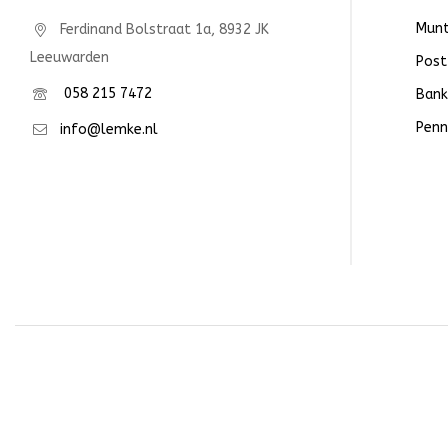
Mun
Ferdinand Bolstraat 1a, 8932 JK
Leeuwarden
Post
058 215 7472
Bank
Penn
info@lemke.nl