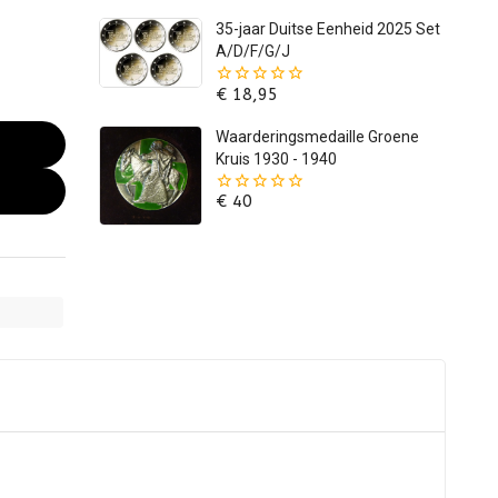
5
35-jaar Duitse Eenheid 2025 Set
A/D/F/G/J
€
18,95
0
van
de
Waarderingsmedaille Groene
5
Kruis 1930 - 1940
€
40
0
van
de
5