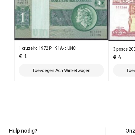
1 cruzeiro 1972 P 191A-c UNC
3 pesos 20
€
1
€
4
Toevoegen Aan Winkelwagen
Toe
Hulp nodig?
Onz