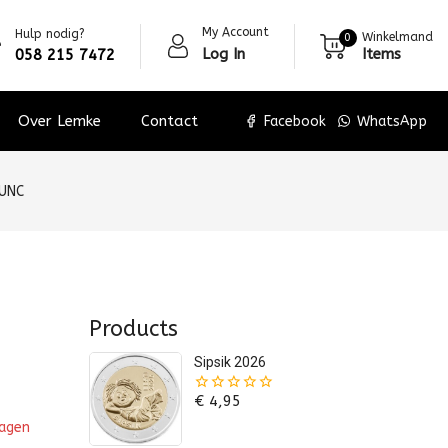
My Account
Hulp nodig?
Winkelmand
0
Log In
Items
058 215 7472
Over Lemke
Contact
Facebook
WhatsApp
 UNC
Products
Sipsik 2026
€
4,95
0
van
wagen
de