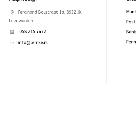
Mun
Ferdinand Bolstraat 1a, 8932 JK
Leeuwarden
Post
058 215 7472
Bank
Penn
info@lemke.nl