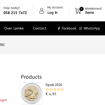
My Account
Hulp nodig?
Winkelmand
0
Log In
Items
058 215 7472
Over Lemke
Contact
Facebook
WhatsApp
UNC
Products
Sipsik 2026
€
4,95
0
van
wagen
de