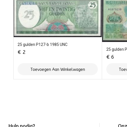
25 gulden P127-b 1985 UNC
25 gulden 
€
2
€
6
Toevoegen Aan Winkelwagen
Toe
Hulp nodig?
Onz