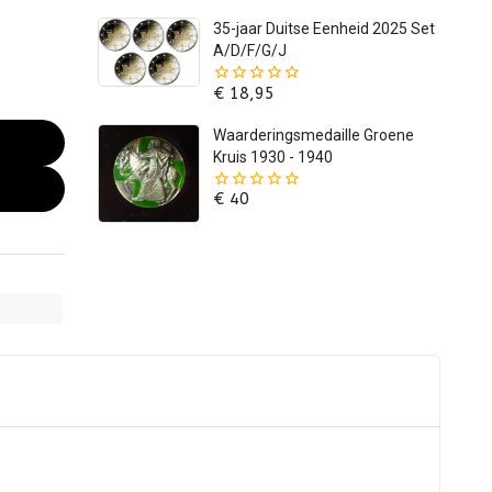
5
35-jaar Duitse Eenheid 2025 Set
A/D/F/G/J
€
18,95
0
van
de
Waarderingsmedaille Groene
5
Kruis 1930 - 1940
€
40
0
van
de
5