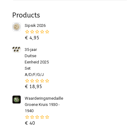
Products
Sipsik 2026
€
4,95
0
van
de
35-jaar
5
Duitse
Eenheid 2025
Set
A/D/F/G/J
€
18,95
0
van
de
Waarderingsmedaille
5
Groene Kruis 1930 -
1940
€
40
0
van
de
5