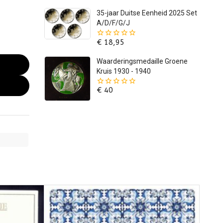
5
35-jaar Duitse Eenheid 2025 Set
A/D/F/G/J
€
18,95
0
van
de
Waarderingsmedaille Groene
5
Kruis 1930 - 1940
€
40
0
van
de
5