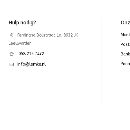
Hulp nodig?
Onz
Mun
Ferdinand Bolstraat 1a, 8932 JK
Leeuwarden
Post
058 215 7472
Bank
Penn
info@lemke.nl