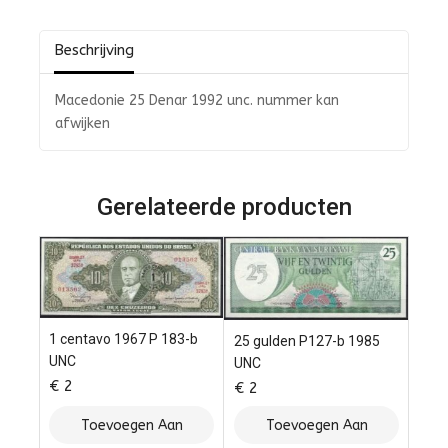
de
5
Beschrijving
Macedonie 25 Denar 1992 unc. nummer kan
afwijken
Gerelateerde producten
1 centavo 1967 P 183-b
25 gulden P127-b 1985
UNC
UNC
€
2
€
2
Toevoegen Aan
Toevoegen Aan