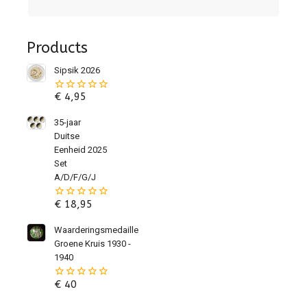
Products
Sipsik 2026
€
4,95
0
van
de
35-jaar
5
Duitse
Eenheid 2025
Set
A/D/F/G/J
€
18,95
0
van
de
Waarderingsmedaille
5
Groene Kruis 1930 -
1940
€
40
0
van