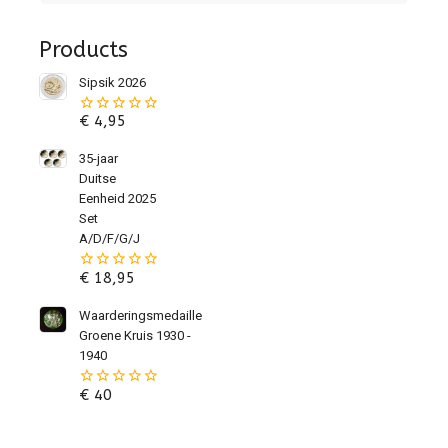
Products
Sipsik 2026
€
4,95
0
van
de
35-jaar
5
Duitse
Eenheid 2025
Set
A/D/F/G/J
€
18,95
0
van
de
Waarderingsmedaille
5
Groene Kruis 1930 -
1940
€
40
0
van
de
5