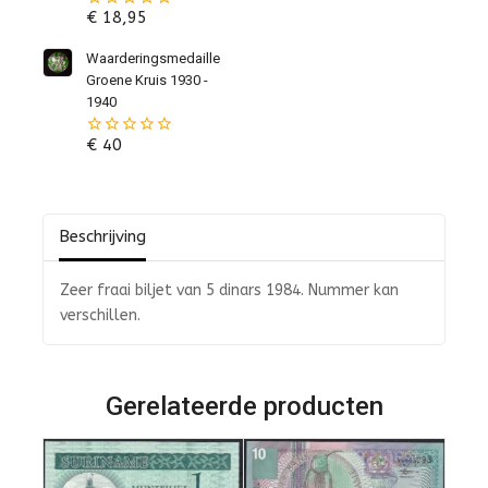
€
18,95
0
van
de
Waarderingsmedaille
5
Groene Kruis 1930 -
1940
€
40
0
van
de
5
Beschrijving
Zeer fraai biljet van 5 dinars 1984. Nummer kan
verschillen.
Gerelateerde producten