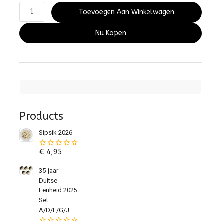
Toevoegen Aan Winkelwagen
Nu Kopen
Products
Sipsik 2026
€
4,95
0
van
de
35-jaar
5
Duitse
Eenheid 2025
Set
A/D/F/G/J