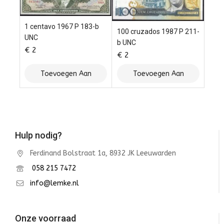
1 centavo 1967 P 183-b
100 cruzados 1987 P 211-
UNC
b UNC
€
2
€
2
Toevoegen Aan
Toevoegen Aan
Winkelwagen
Winkelwagen
Hulp nodig?
Ferdinand Bolstraat 1a, 8932 JK Leeuwarden
058 215 7472
info@lemke.nl
Onze voorraad