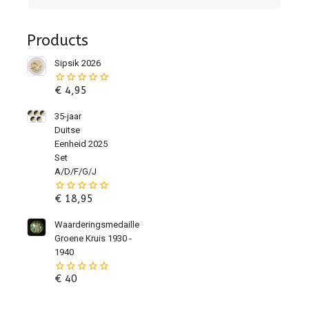
Products
Sipsik 2026
€
4,95
0
van
de
35-jaar
5
Duitse
Eenheid 2025
Set
A/D/F/G/J
€
18,95
0
van
de
Waarderingsmedaille
5
Groene Kruis 1930 -
1940
€
40
0
van
de