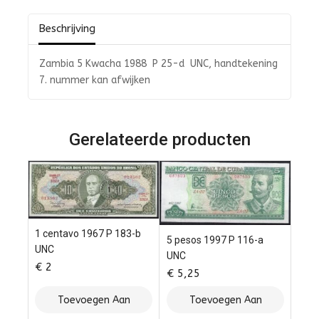
5
Beschrijving
Zambia 5 Kwacha 1988 P 25-d UNC, handtekening
7. nummer kan afwijken
Gerelateerde producten
1 centavo 1967 P 183-b
5 pesos 1997 P 116-a
UNC
UNC
€
2
€
5,25
Toevoegen Aan
Toevoegen Aan
Winkelwagen
Winkelwagen