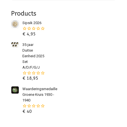
Products
Sipsik 2026
€
4,95
0
van
de
35-jaar
5
Duitse
Eenheid 2025
Set
A/D/F/G/J
€
18,95
0
van
de
Waarderingsmedaille
5
Groene Kruis 1930 -
1940
€
40
0
van
de
5