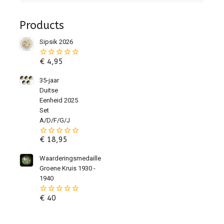
Products
Sipsik 2026
€
4,95
0
van
de
35-jaar
5
Duitse
Eenheid 2025
Set
A/D/F/G/J
€
18,95
0
van
de
Waarderingsmedaille
5
Groene Kruis 1930 -
1940
€
40
0
van
de
5