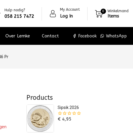
My Account
Hulp nodig?
Winkelmand
0
Log In
Items
058 215 7472
Over Lemke
Contact
Facebook
WhatsApp
86 Pr
Products
Sipsik 2026
€
4,95
0
van
agen
de