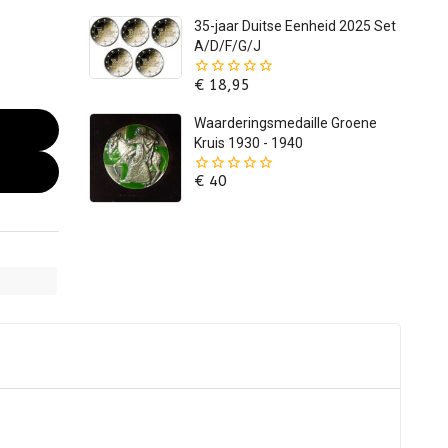
5
35-jaar Duitse Eenheid 2025 Set
A/D/F/G/J
€
18,95
0
van
de
Waarderingsmedaille Groene
5
Kruis 1930 - 1940
€
40
0
van
de
5