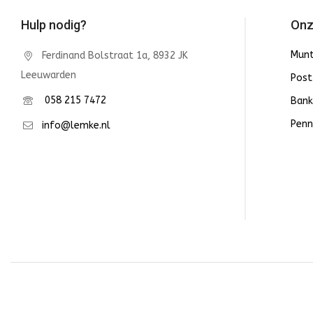
Hulp nodig?
Onz
Mun
Ferdinand Bolstraat 1a, 8932 JK
Leeuwarden
Post
058 215 7472
Bank
Penn
info@lemke.nl