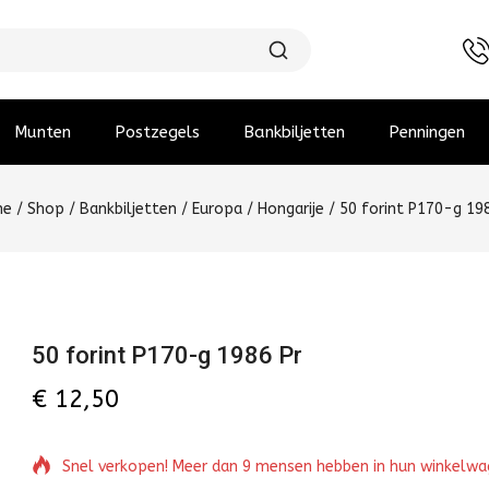
Munten
Postzegels
Bankbiljetten
Penningen
me
/
Shop
/
Bankbiljetten
/
Europa
/
Hongarije
/
50 forint P170-g 19
50 forint P170-g 1986 Pr
€
12,50
Snel verkopen! Meer dan 9 mensen hebben in hun winkelw