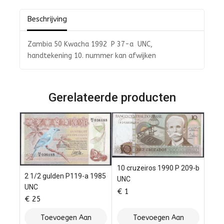
5
Beschrijving
Zambia 50 Kwacha 1992 P 37-a UNC,
handtekening 10. nummer kan afwijken
Gerelateerde producten
10 cruzeiros 1990 P 209-b
2 1/2 gulden P119-a 1985
UNC
UNC
€
1
€
25
Toevoegen Aan
Toevoegen Aan