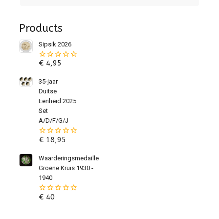
Products
Sipsik 2026
€
4,95
0
van
de
35-jaar
5
Duitse
Eenheid 2025
Set
A/D/F/G/J
€
18,95
0
van
de
Waarderingsmedaille
5
Groene Kruis 1930 -
1940
€
40
0
van
de