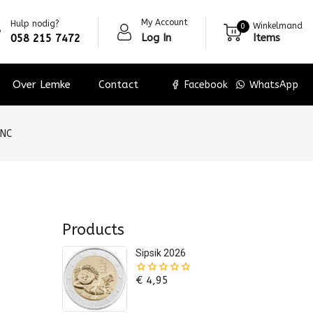
My Account
Hulp nodig?
Winkelmand
0
Log In
Items
058 215 7472
Over Lemke
Contact
Facebook
WhatsApp
UNC
Products
Sipsik 2026
€
4,95
0
van
de