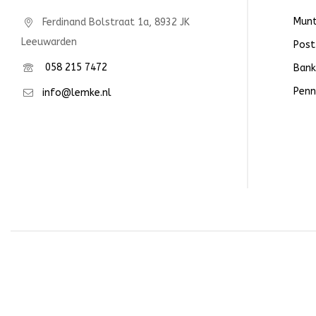
Mun
Ferdinand Bolstraat 1a, 8932 JK
Leeuwarden
Post
058 215 7472
Bank
Penn
info@lemke.nl