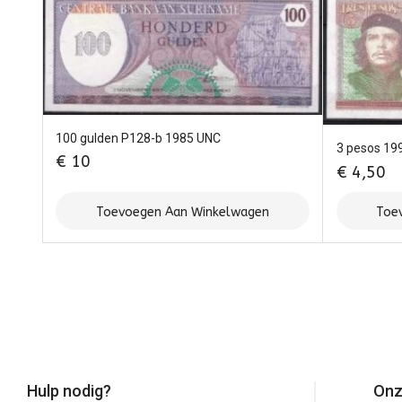
100 gulden P128-b 1985 UNC
3 pesos 19
€
10
€
4,50
Toevoegen Aan Winkelwagen
Toe
Hulp nodig?
Onz