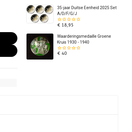
5
35-jaar Duitse Eenheid 2025 Set
A/D/F/G/J
€
18,95
0
van
de
Waarderingsmedaille Groene
5
Kruis 1930 - 1940
€
40
0
van
de
5