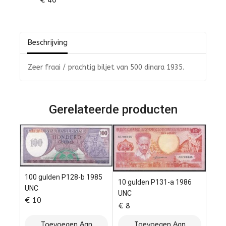
€
40
0
van
de
5
Beschrijving
Zeer fraai / prachtig biljet van 500 dinara 1935.
Gerelateerde producten
100 gulden P128-b 1985
10 gulden P131-a 1986
UNC
UNC
€
10
€
8
Toevoegen Aan
Toevoegen Aan