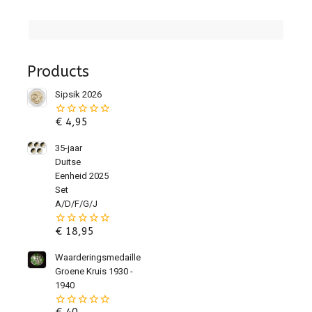
Products
Sipsik 2026
€
4,95
0
van
de
35-jaar
5
Duitse
Eenheid 2025
Set
A/D/F/G/J
€
18,95
0
van
de
Waarderingsmedaille
5
Groene Kruis 1930 -
1940