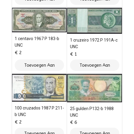
Winkelwagen
Winkelwagen
1 centavo 1967 P 183-b
1 cruzeiro 1972 P 191A-c
UNC
UNC
€
2
€
1
Toevoegen Aan
Toevoegen Aan
Winkelwagen
Winkelwagen
100 cruzados 1987 P 211-
25 gulden P132-b 1988
b UNC
UNC
€
2
€
6
Toevoegen Aan
Toevoegen Aan