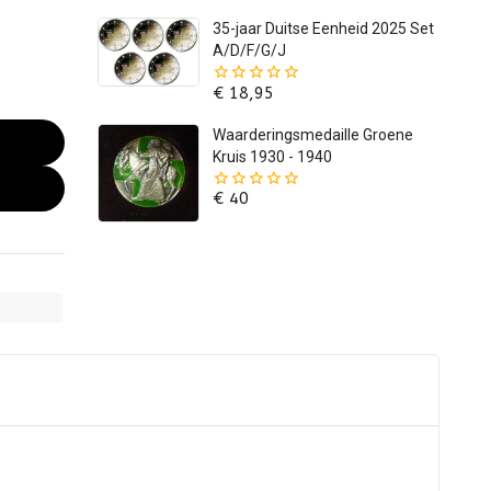
5
35-jaar Duitse Eenheid 2025 Set
A/D/F/G/J
€
18,95
0
van
de
Waarderingsmedaille Groene
5
Kruis 1930 - 1940
€
40
0
van
de
5