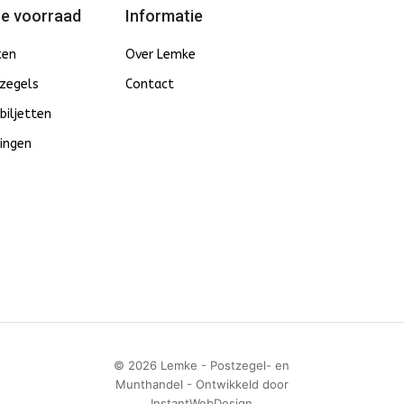
e voorraad
Informatie
ten
Over Lemke
zegels
Contact
biljetten
ingen
© 2026 Lemke - Postzegel- en
Munthandel - Ontwikkeld door
InstantWebDesign