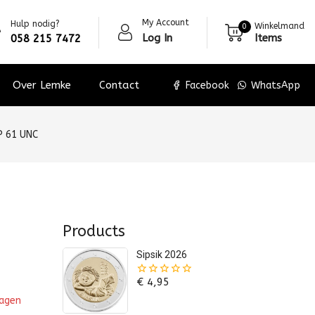
My Account
Hulp nodig?
Winkelmand
0
Log In
Items
058 215 7472
Over Lemke
Contact
Facebook
WhatsApp
P 61 UNC
Products
Sipsik 2026
€
4,95
0
van
wagen
de