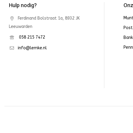
Hulp nodig?
Onz
Mun
Ferdinand Bolstraat 1a, 8932 JK
Leeuwarden
Post
058 215 7472
Bank
Penn
info@lemke.nl