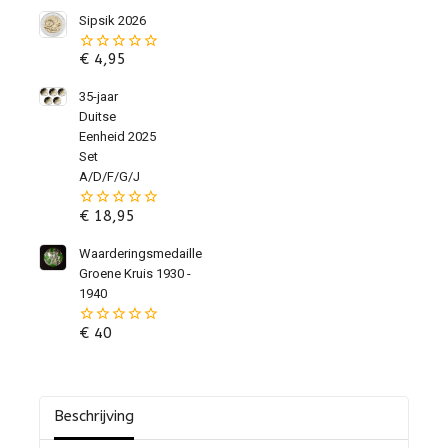
Sipsik 2026
€
4,95
0
van
de
35-jaar
5
Duitse
Eenheid 2025
Set
A/D/F/G/J
€
18,95
0
van
de
Waarderingsmedaille
5
Groene Kruis 1930 -
1940
€
40
0
van
de
5
Beschrijving