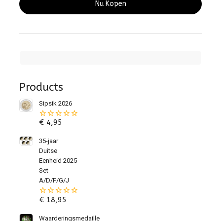
Nu Kopen
Products
Sipsik 2026
€
4,95
0
van
de
35-jaar
5
Duitse
Eenheid 2025
Set
A/D/F/G/J
€
18,95
0
van
de
Waarderingsmedaille