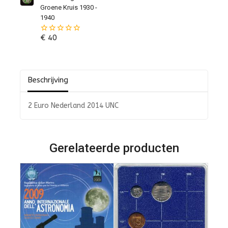
5
Groene Kruis 1930 -
1940
€
40
0
van
de
5
Beschrijving
2 Euro Nederland 2014 UNC
Gerelateerde producten