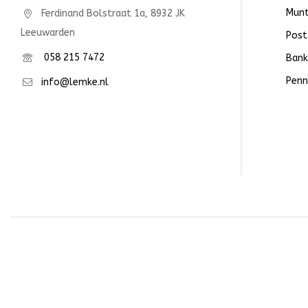
Mun
Ferdinand Bolstraat 1a, 8932 JK
Leeuwarden
Post
058 215 7472
Bank
Penn
info@lemke.nl