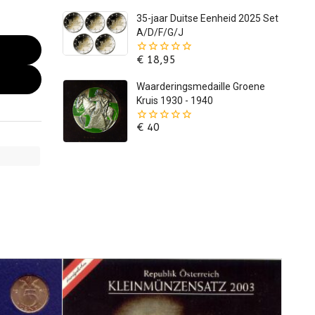
5
35-jaar Duitse Eenheid 2025 Set
A/D/F/G/J
€
18,95
0
van
de
Waarderingsmedaille Groene
5
Kruis 1930 - 1940
€
40
0
van
de
5