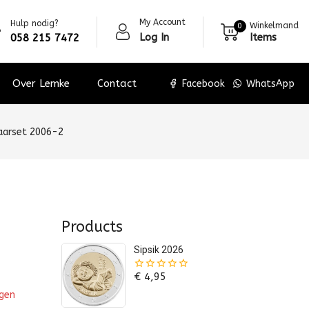
My Account
Hulp nodig?
Winkelmand
0
Log In
Items
058 215 7472
Over Lemke
Contact
Facebook
WhatsApp
jaarset 2006-2
Products
Sipsik 2026
€
4,95
0
van
agen
de