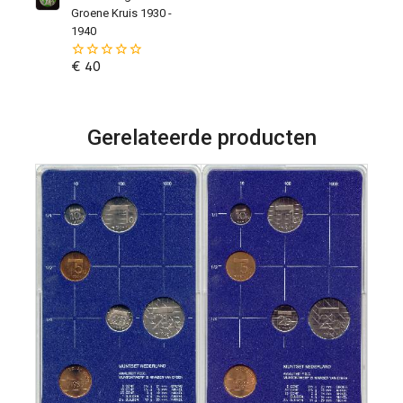
5
Groene Kruis 1930 -
1940
€
40
0
van
de
5
Gerelateerde producten