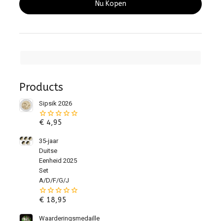
Nu Kopen
Products
Sipsik 2026
€
4,95
0
van
de
35-jaar
5
Duitse
Eenheid 2025
Set
A/D/F/G/J
€
18,95
0
van
de
Waarderingsmedaille