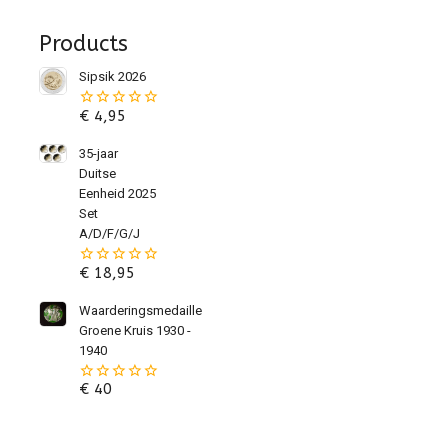
Products
Sipsik 2026
€
4,95
0
van
de
35-jaar
5
Duitse
Eenheid 2025
Set
A/D/F/G/J
€
18,95
0
van
de
Waarderingsmedaille
5
Groene Kruis 1930 -
1940
€
40
0
van
de
5