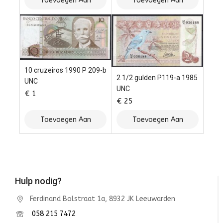
Toevoegen Aan
Toevoegen Aan
Winkelwagen
Winkelwagen
10 cruzeiros 1990 P 209-b
2 1/2 gulden P119-a 1985
UNC
UNC
€
1
€
25
Toevoegen Aan
Toevoegen Aan
Winkelwagen
Winkelwagen
Hulp nodig?
Ferdinand Bolstraat 1a, 8932 JK Leeuwarden
058 215 7472