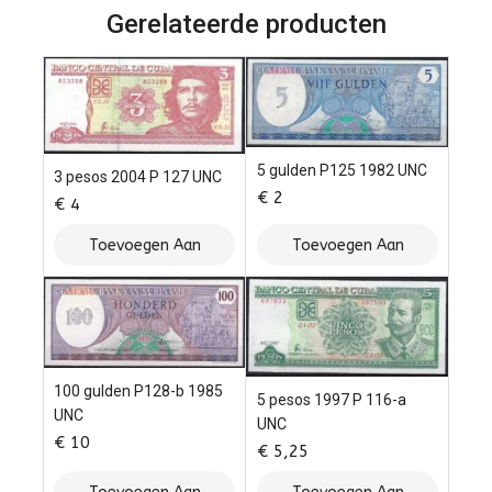
Gerelateerde producten
5 gulden P125 1982 UNC
3 pesos 2004 P 127 UNC
€
2
€
4
Toevoegen Aan
Toevoegen Aan
Winkelwagen
Winkelwagen
100 gulden P128-b 1985
5 pesos 1997 P 116-a
UNC
UNC
€
10
€
5,25