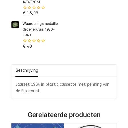
A/D/F/G/J
€
18,95
0
van
de
Waarderingsmedaille
5
Groene Kruis 1930 -
1940
€
40
0
van
de
5
Beschrijving
Jaarset 1984 in plastic cassette met penning van
de Rijksmunt
Gerelateerde producten