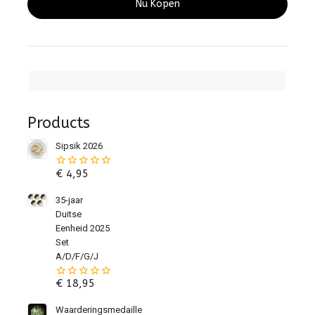
Nu Kopen
Products
Sipsik 2026
€
4,95
0
van
de
35-jaar
5
Duitse
Eenheid 2025
Set
A/D/F/G/J
€
18,95
0
van
de
Waarderingsmedaille