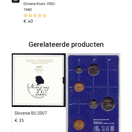
5
Groene Kruis 1930 -
1940
€
40
0
van
de
5
Gerelateerde producten
Slovenie BU 2007
€
35