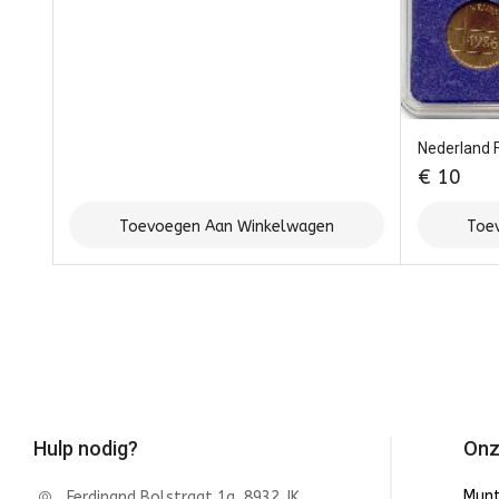
Nederland 
€
10
Toevoegen Aan Winkelwagen
Toe
Hulp nodig?
Onz
Mun
Ferdinand Bolstraat 1a, 8932 JK