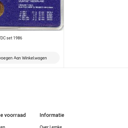
FDC set 1986
voegen Aan Winkelwagen
e voorraad
Informatie
ten
Over Lemke