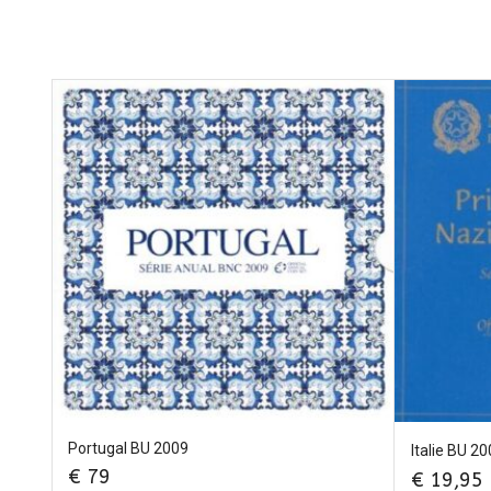
Portugal BU 2009
Italie BU 2
€
79
€
19,95