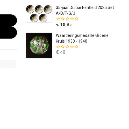
5
35-jaar Duitse Eenheid 2025 Set
A/D/F/G/J
€
18,95
0
van
de
Waarderingsmedaille Groene
5
Kruis 1930 - 1940
€
40
0
van
de
5