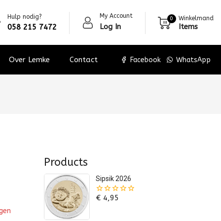
My Account
Hulp nodig?
Winkelmand
0
Log In
Items
058 215 7472
Over Lemke
Contact
Facebook
WhatsApp
Products
Sipsik 2026
€
4,95
0
van
agen
de