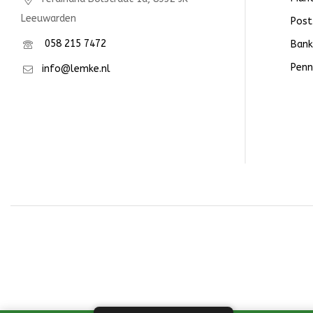
Leeuwarden
Post
058 215 7472
Bank
Penn
info@lemke.nl