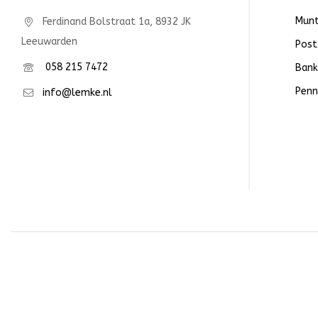
Mun
Ferdinand Bolstraat 1a, 8932 JK
Leeuwarden
Post
058 215 7472
Bank
Penn
info@lemke.nl