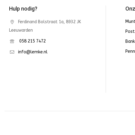
Hulp nodig?
Onz
Mun
Ferdinand Bolstraat 1a, 8932 JK
Leeuwarden
Post
058 215 7472
Bank
Penn
info@lemke.nl