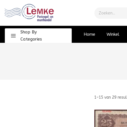
Shop By
Home
Winkel
Categories
1–
15
van
29
resu