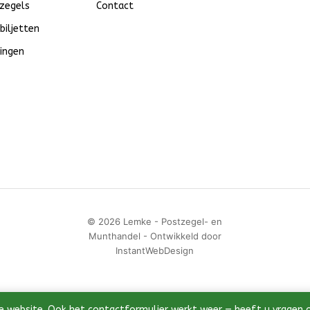
zegels
Contact
biljetten
ingen
© 2026 Lemke - Postzegel- en
Munthandel - Ontwikkeld door
InstantWebDesign
e website. Ook het contactformulier werkt weer — heeft u vragen