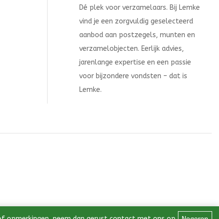
Dé plek voor verzamelaars. Bij Lemke
vind je een zorgvuldig geselecteerd
aanbod aan postzegels, munten en
verzamelobjecten. Eerlijk advies,
jarenlange expertise en een passie
voor bijzondere vondsten – dat is
Lemke.
 of opmerkingen, neem dan gerust contact met ons op.