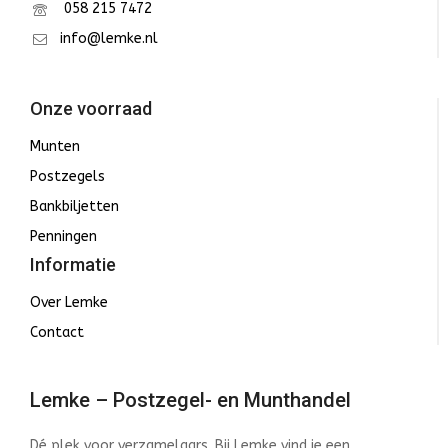
058 215 7472
info@lemke.nl
Onze voorraad
Munten
Postzegels
Bankbiljetten
Penningen
Informatie
Over Lemke
Contact
Lemke – Postzegel- en Munthandel
Dé plek voor verzamelaars. Bij Lemke vind je een