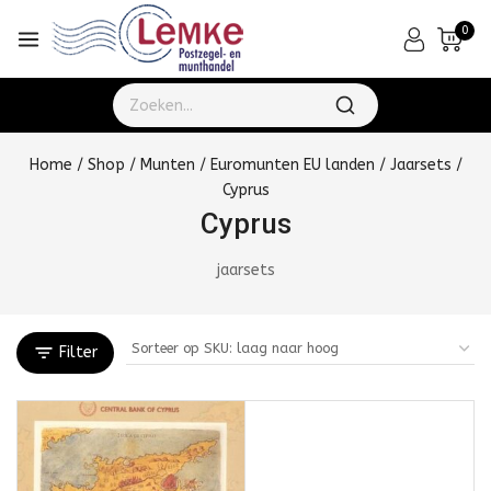
0
Home
/
Shop
/
Munten
/
Euromunten EU landen
/
Jaarsets
/
Cyprus
Cyprus
jaarsets
Filter