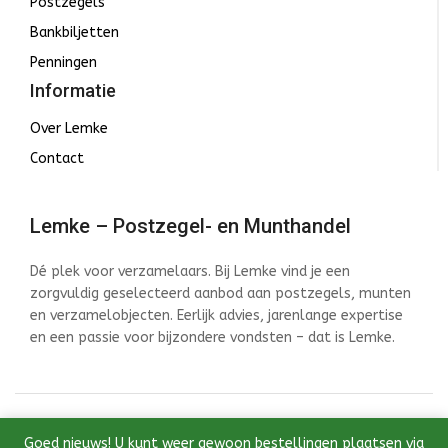
Postzegels
Bankbiljetten
Penningen
Informatie
Over Lemke
Contact
Lemke – Postzegel- en Munthandel
Dé plek voor verzamelaars. Bij Lemke vind je een
zorgvuldig geselecteerd aanbod aan postzegels, munten
en verzamelobjecten. Eerlijk advies, jarenlange expertise
en een passie voor bijzondere vondsten – dat is Lemke.
© 2026 Lemke - Postzegel- en Munthandel - Ontwikkeld
Goed nieuws! U kunt weer gewoon bestellingen plaatsen via