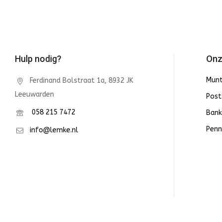
Hulp nodig?
Onz
Mun
Ferdinand Bolstraat 1a, 8932 JK
Leeuwarden
Post
058 215 7472
Bank
Penn
info@lemke.nl