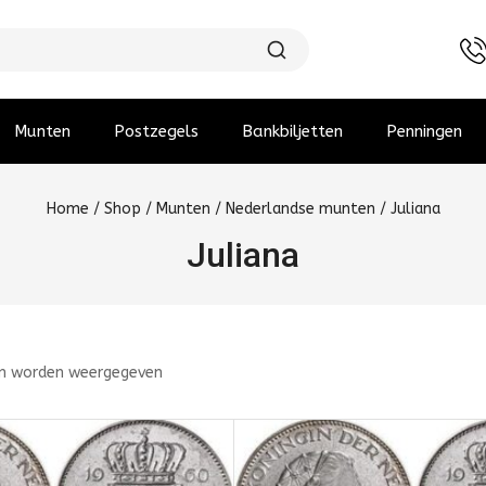
Munten
Postzegels
Bankbiljetten
Penningen
Home
/
Shop
/
Munten
/
Nederlandse munten
/
Juliana
Juliana
n worden weergegeven