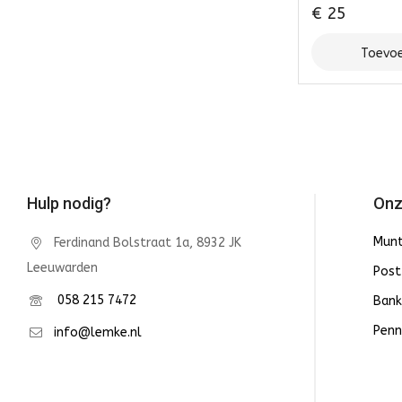
€
25
Toevoe
Hulp nodig?
Onz
Mun
Ferdinand Bolstraat 1a, 8932 JK
Leeuwarden
Post
058 215 7472
Bank
Penn
info@lemke.nl