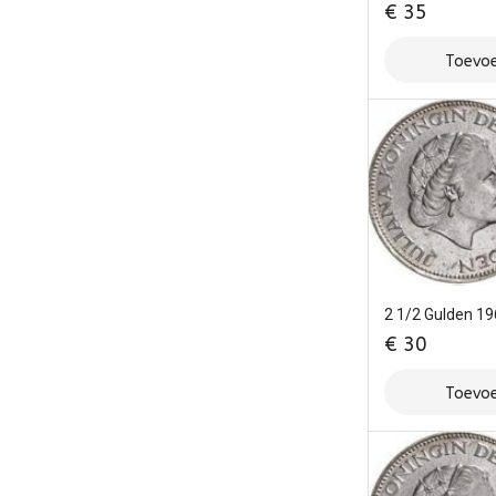
€
35
Toevoe
2 1/2 Gulden 1
€
30
Toevoe