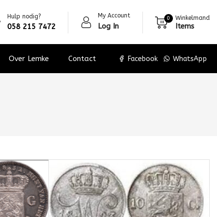
My Account
Hulp nodig?
Winkelmand
0
Log In
Items
058 215 7472
Over Lemke
Contact
Facebook
WhatsApp