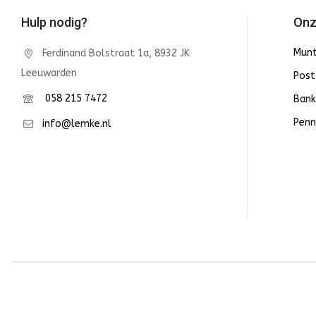
Hulp nodig?
Onz
Mun
Ferdinand Bolstraat 1a, 8932 JK
Leeuwarden
Post
058 215 7472
Bank
Penn
info@lemke.nl