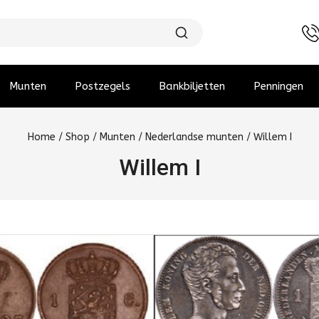
Munten
Postzegels
Bankbiljetten
Penningen
Home
/
Shop
/
Munten
/
Nederlandse munten
/
Willem I
Willem I