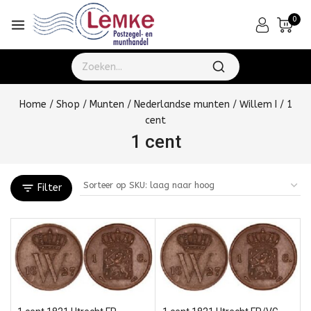
0
Home
/
Shop
/
Munten
/
Nederlandse munten
/
Willem I
/
1
cent
1 cent
Filter